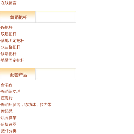
·在线留言
舞蹈把杆
·Pe把杆
·双层把杆
·落地固定把杆
·水曲柳把杆
·移动把杆
·墙壁固定把杆
配套产品
·合唱台
·舞蹈练功球
·压腿砖
·舞蹈压腿砖，练功球，拉力带
·舞蹈凳
·跳高撑竿
·篮板篮圈
·把杆分类