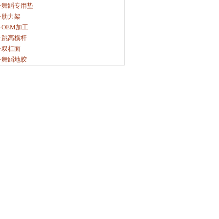
·舞蹈专用垫
·肋力架
·OEM加工
·跳高横杆
·双杠面
·舞蹈地胶