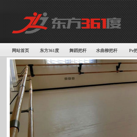
网站首页
东方361度
舞蹈把杆
水曲柳把杆
Pe