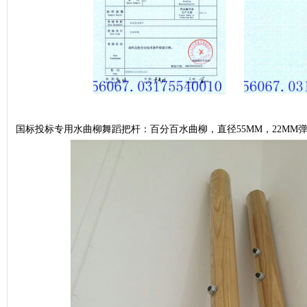
国标投标专用水曲柳舞蹈把杆：百分百水曲柳，直径55MM，22MM弹簧