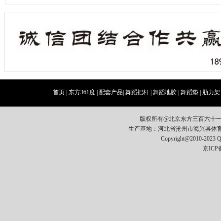
首页
|
东方361度
|
配套产品
|
舞蹈把杆
|
舞蹈地胶
|
舞蹈垫
|
肋力架
版权所有@北京东方三百六十
生产基地：河北省沧州市海兴县体育器材开发区
Copyright@2010-2023
京ICP备