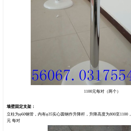
1100元每对（两个）
墙壁固定支架：
立柱为φ60钢管，内有φ35实心圆钢作升降杆，升降高度为800至1100
元 每对