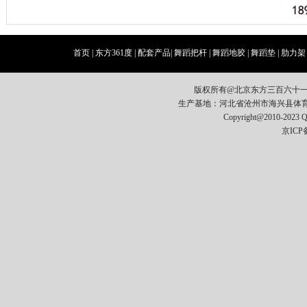
首页
|
东方361度
|
配套产品
|
舞蹈把杆
|
舞蹈地胶
|
舞蹈垫
|
肋力架
版权所有@北京东方三百六十
生产基地：河北省沧州市海兴县体育器材开发区
Copyright@2010-2023
京ICP备