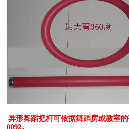
异形舞蹈把杆可依据舞蹈房或教室的弧度
0092。