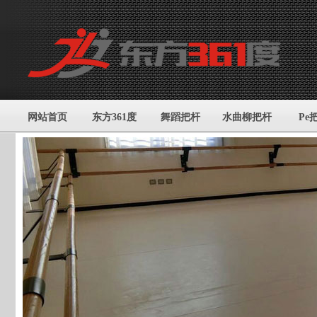
网站首页
东方361度
舞蹈把杆
水曲柳把杆
Pe