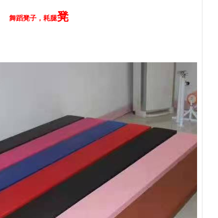
凳
舞蹈凳子，耗腿