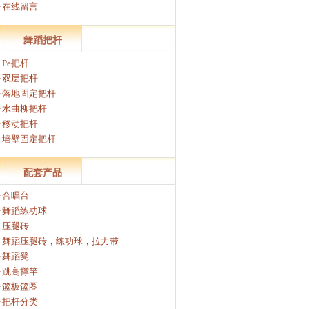
·在线留言
舞蹈把杆
·Pe把杆
·双层把杆
·落地固定把杆
·水曲柳把杆
·移动把杆
·墙壁固定把杆
配套产品
·合唱台
·舞蹈练功球
·压腿砖
·舞蹈压腿砖，练功球，拉力带
·舞蹈凳
·跳高撑竿
·篮板篮圈
·把杆分类