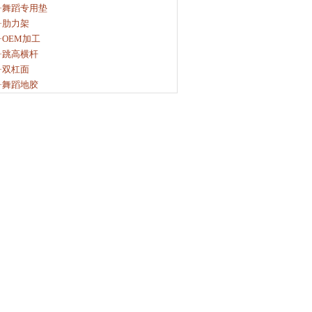
·舞蹈专用垫
·肋力架
·OEM加工
·跳高横杆
·双杠面
·舞蹈地胶