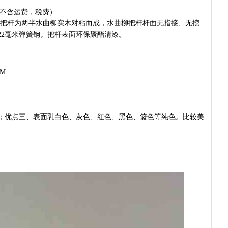
，不含运费，税费）
整根把杆为两半水曲柳实木对粘而成，水曲柳把杆杆面无指接、无挖
22毫米弹簧钢。把杆表面环保聚酯清漆。
CM
；优点三、表面乳白色、灰色、红色、黑色、篮色等纯色。比较美