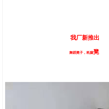
我厂新推出
凳
舞蹈凳子，耗腿