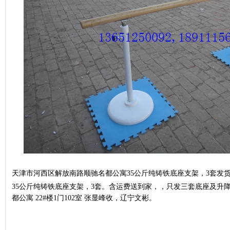
天津市河西区解放南路顺驰名都公寓35公斤纯铸铁底座支架，3套发
35公斤纯铸铁底座支架，3套。含运费送到家，，只发三套底座及升
都公寓 22#楼1门102室 张显峰收，辽宁文彬。