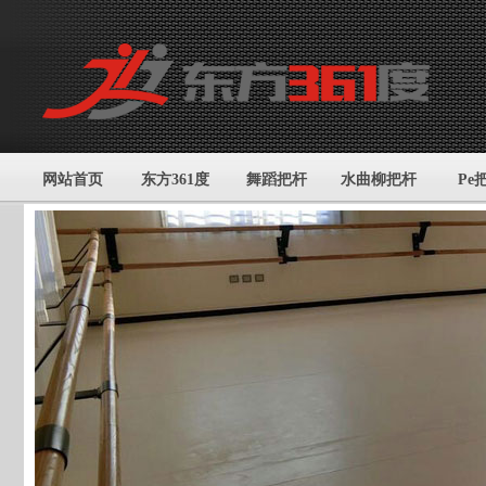
网站首页
东方361度
舞蹈把杆
水曲柳把杆
Pe