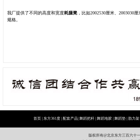
我厂提供了不同的高度和宽度
耗腿凳
，比如2002530厘米、2003030厘
规格。
首页
|
东方361度
|
配套产品
|
舞蹈把杆
|
舞蹈地胶
|
舞蹈垫
|
肋力架
版权所有@北京东方三百六十