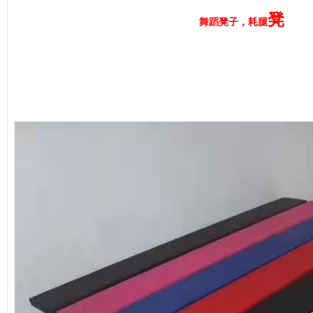
凳
舞蹈凳子，耗腿