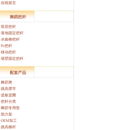
·在线留言
舞蹈把杆
·双层把杆
·落地固定把杆
·水曲柳把杆
·Pe把杆
·移动把杆
·墙壁固定把杆
配套产品
·舞蹈凳
·跳高撑竿
·篮板篮圈
·把杆分类
·舞蹈专用垫
·肋力架
·OEM加工
·跳高横杆