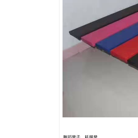
舞蹈凳子，耗腿凳